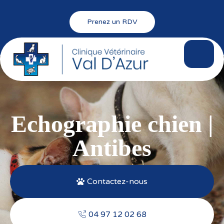
Prenez un RDV
Echographie chien |
Antibes
Contactez-nous
04 97 12 02 68