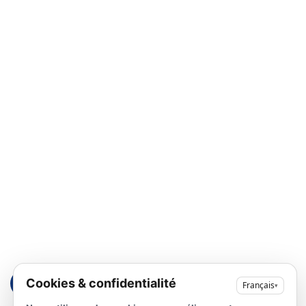
Echographie
Radiographie
Analyse Sanguine
Hospitalisation
Reproduction
Nos Services
Contact
225 Av des mouettes 06700 Saint Laurent du Var
04 97 12 02 68
cliniquevaldazur@gmail.com
Du lundi au samedi : 9h00 - 12h00 / 14h30 -
19h00
Cookies & confidentialité
Français
▾