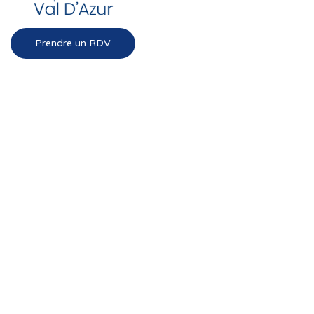
Prendre un RDV
Liens rapides
Val d’Azur
Chien
Chat
Tortue
NAC
Soins dentaires
Alimentation
Nos services
Chirurgie