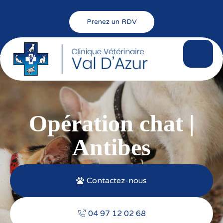
Prenez un RDV
Opération chat |
Antibes
Contactez-nous
04 97 12 02 68