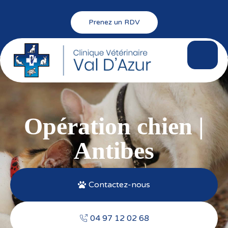
Prenez un RDV
Opération chien |
Antibes
Contactez-nous
04 97 12 02 68