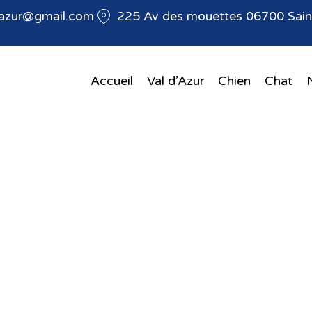
dazur@gmail.com
225 Av des mouettes 06700 Saint
Accueil
Val d’Azur
Chien
Chat
aires chien et cha