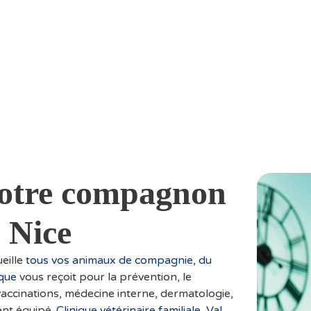
 votre compagnon
e Nice
eille
tous vos animaux de compagnie, du
ique
vous reçoit pour la prévention, le
 vaccinations, médecine interne, dermatologie,
ent équipé.
Clinique vétérinaire familiale, Val