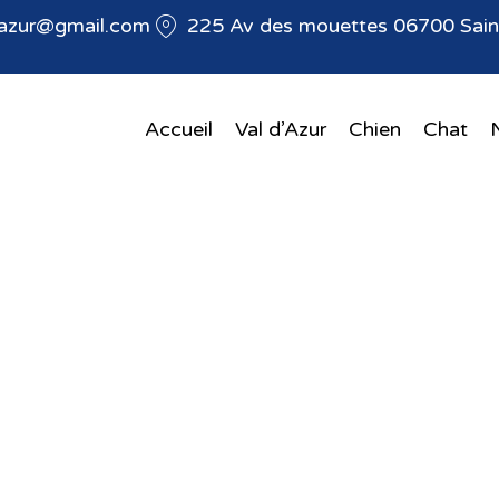
dazur@gmail.com
225 Av des mouettes 06700 Saint
Accueil
Val d’Azur
Chien
Chat
re NAC | La Coll